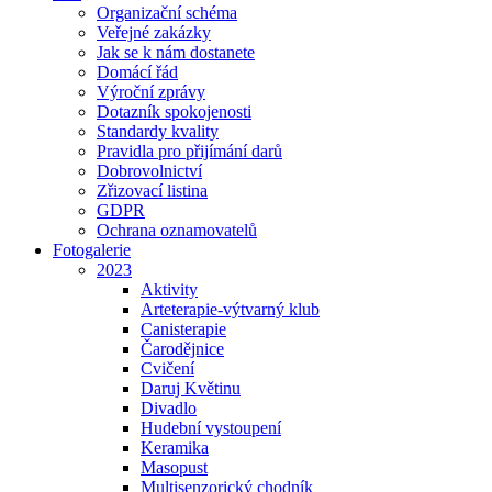
Organizační schéma
Veřejné zakázky
Jak se k nám dostanete
Domácí řád
Výroční zprávy
Dotazník spokojenosti
Standardy kvality
Pravidla pro přijímání darů
Dobrovolnictví
Zřizovací listina
GDPR
Ochrana oznamovatelů
Fotogalerie
2023
Aktivity
Arteterapie-výtvarný klub
Canisterapie
Čarodějnice
Cvičení
Daruj Květinu
Divadlo
Hudební vystoupení
Keramika
Masopust
Multisenzorický chodník