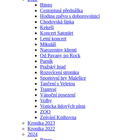
Bingo
Cestopisná přednáška
Hodina zpěvu s doborovolnicí
Chodovská šipka
Kekeši
Koncert Satoplet
Letní koncert
Mikuláš
Narozeniny klienti
Od Pavany po Rock
Parník
Pražský hrad
Rozsvícení stromku
Sportovní hry Malešice
Tančení s Veletou
Tramvaj
Vánoční posezení
Volby
Vonicka lidových písni
ZOO
Zpívání Knihovna
Kronika 2023
Kronika 2022
2024
Bingo