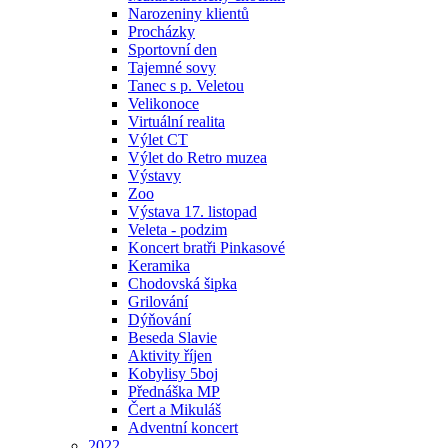
Narozeniny klientů
Procházky
Sportovní den
Tajemné sovy
Tanec s p. Veletou
Velikonoce
Virtuální realita
Výlet CT
Výlet do Retro muzea
Výstavy
Zoo
Výstava 17. listopad
Veleta - podzim
Koncert bratři Pinkasové
Keramika
Chodovská šipka
Grilování
Dýňování
Beseda Slavie
Aktivity říjen
Kobylisy 5boj
Přednáška MP
Čert a Mikuláš
Adventní koncert
2022