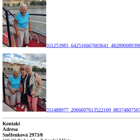
311253985_642516667603641_482890089398
311488977_2066697613522169_88374807507
Kontakt
Adresa
Sněženková 2973/8