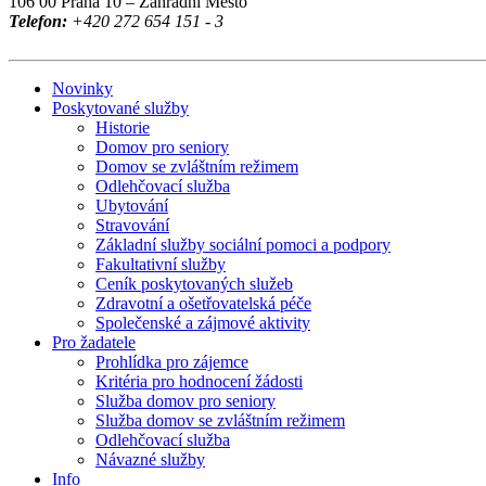
106 00 Praha 10 – Zahradní Město
Telefon:
+420 272 654 151 - 3
Novinky
Poskytované služby
Historie
Domov pro seniory
Domov se zvláštním režimem
Odlehčovací služba
Ubytování
Stravování
Základní služby sociální pomoci a podpory
Fakultativní služby
Ceník poskytovaných služeb
Zdravotní a ošetřovatelská péče
Společenské a zájmové aktivity
Pro žadatele
Prohlídka pro zájemce
Kritéria pro hodnocení žádosti
Služba domov pro seniory
Služba domov se zvláštním režimem
Odlehčovací služba
Návazné služby
Info