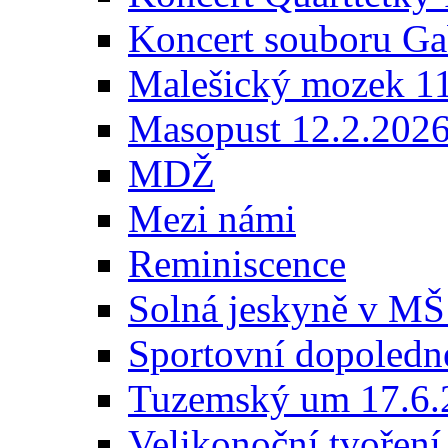
Koncert souboru Ga
Malešický mozek 1
Masopust 12.2.202
MDŽ
Mezi námi
Reminiscence
Solná jeskyně v MŠ
Sportovní dopoledn
Tuzemský um 17.6.
Velikonoční tvoření