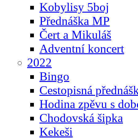
Kobylisy 5boj
Přednáška MP
Čert a Mikuláš
Adventní koncert
2022
Bingo
Cestopisná přednáš
Hodina zpěvu s dob
Chodovská šipka
Kekeši