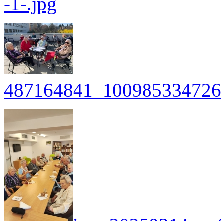
-1-.jpg
487164841_100985334726