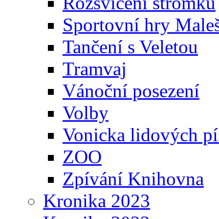
Rozsvícení stromku
Sportovní hry Maleš
Tančení s Veletou
Tramvaj
Vánoční posezení
Volby
Vonicka lidových pí
ZOO
Zpívání Knihovna
Kronika 2023