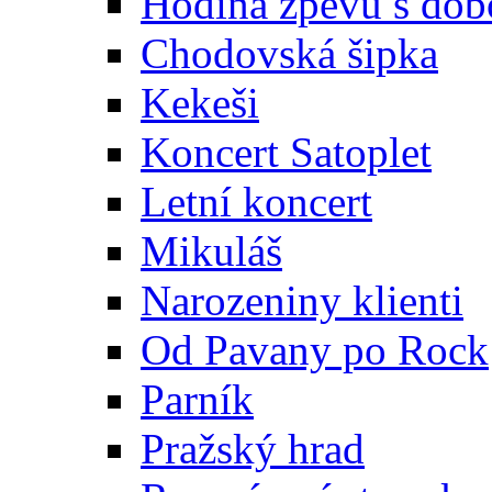
Hodina zpěvu s dob
Chodovská šipka
Kekeši
Koncert Satoplet
Letní koncert
Mikuláš
Narozeniny klienti
Od Pavany po Rock
Parník
Pražský hrad