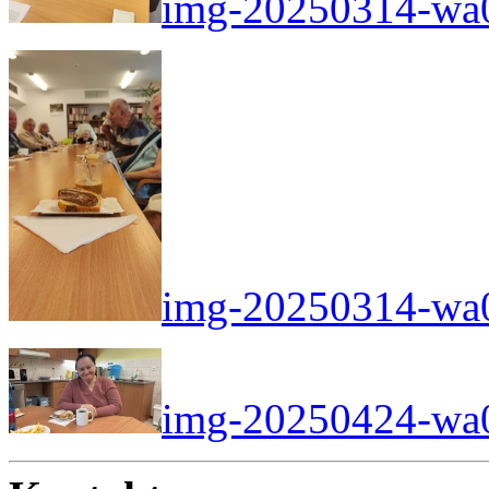
img-20250314-wa
img-20250314-wa
img-20250424-wa