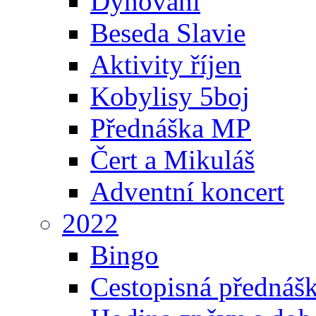
Dýňování
Beseda Slavie
Aktivity říjen
Kobylisy 5boj
Přednáška MP
Čert a Mikuláš
Adventní koncert
2022
Bingo
Cestopisná přednáš