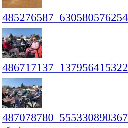
485276587_630580576254
486717137_137956415322
487078780_555330890367