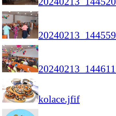
20240213_144520
20240213_144559
20240213_144611
kolace.jfif