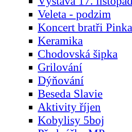
Výstava 17. listopa
Veleta - podzim
Koncert bratři Pink
Keramika
Chodovská šipka
Grilování
Dýňování
Beseda Slavie
Aktivity říjen
Kobylisy 5boj