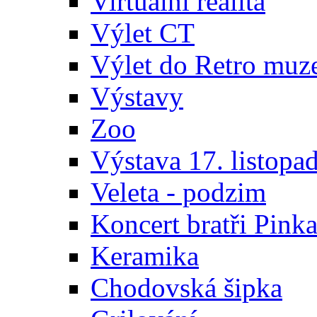
Virtuální realita
Výlet CT
Výlet do Retro muz
Výstavy
Zoo
Výstava 17. listopa
Veleta - podzim
Koncert bratři Pink
Keramika
Chodovská šipka