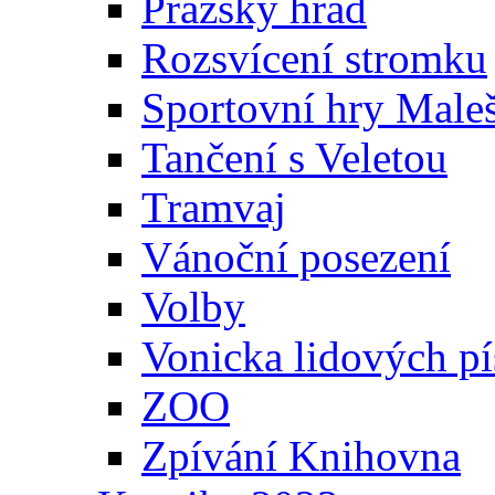
Pražský hrad
Rozsvícení stromku
Sportovní hry Maleš
Tančení s Veletou
Tramvaj
Vánoční posezení
Volby
Vonicka lidových pí
ZOO
Zpívání Knihovna