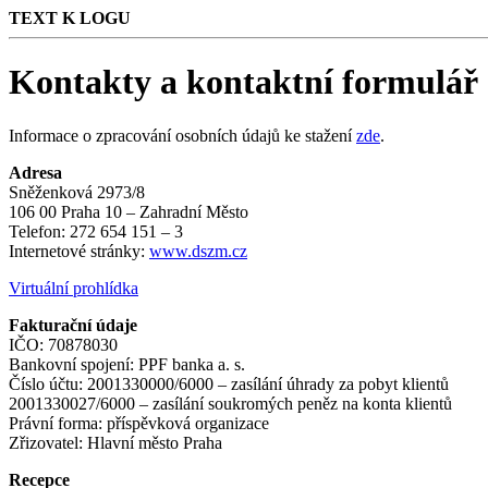
TEXT K LOGU
Kontakty a kontaktní formulář
Informace o zpracování osobních údajů ke stažení
zde
.
Adresa
Sněženková 2973/8
106 00 Praha 10 – Zahradní Město
Telefon: 272 654 151 – 3
Internetové stránky:
www.dszm.cz
Virtuální prohlídka
Fakturační údaje
IČO: 70878030
Bankovní spojení: PPF banka a. s.
Číslo účtu: 2001330000/6000 – zasílání úhrady za pobyt klientů
2001330027/6000 – zasílání soukromých peněz na konta klientů
Právní forma: příspěvková organizace
Zřizovatel: Hlavní město Praha
Recepce