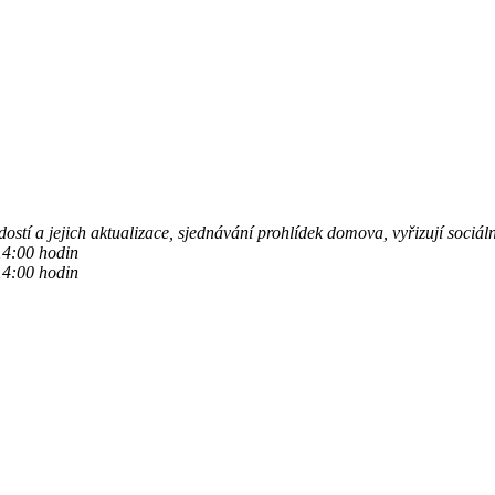
ádostí a jejich aktualizace, sjednávání prohlídek domova, vyřizují sociá
14:00 hodin
4:00 hodin