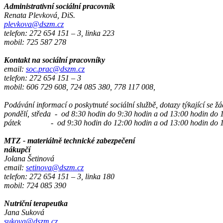
Administrativní sociální pracovník
Renata Plevková, DiS.
plevkova@dszm.cz
telefon: 272 654 151 – 3, linka 223
mobil: 725 587 278
Kontakt na sociální pracovníky
email:
soc.prac@dszm.cz
telefon: 272 654 151 – 3
mobil: 606 729 608, 724 085 380, 778 117 008,
Podávání informací o poskytnuté sociální službě, dotazy týkající se ž
pondělí, středa - od 8:30 hodin do 9:30 hodin a od 13:00 hodin do 
pátek - od 9:30 hodin do 12:00 hodin a od 13:00 hodin do 1
MTZ - materiálně technické zabezpečení
nákupčí
Jolana Šetinová
email:
setinova@dszm.cz
telefon: 272 654 151 – 3, linka 180
mobil: 724 085 390
Nutriční terapeutka
Jana Suková
sukova@dszm.cz