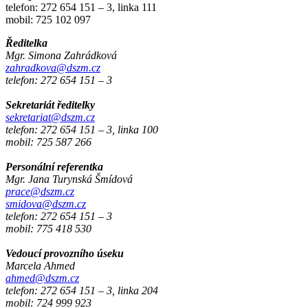
telefon: 272 654 151 – 3, linka 111
mobil: 725 102 097
Ředitelka
Mgr. Simona Zahrádková
zahradkova@dszm.cz
telefon: 272 654 151 – 3
Sekretariát ředitelky
sekretariat@dszm.cz
telefon: 272 654 151 – 3, linka 100
mobil: 725 587 266
Personální referentka
Mgr. Jana Turynská Šmídová
prace@dszm.cz
smidova@dszm.cz
telefon: 272 654 151 – 3
mobil: 775 418 530
Vedoucí provozního úseku
Marcela Ahmed
ahmed@dszm.cz
telefon: 272 654 151 – 3, linka 204
mobil: 724 999 923