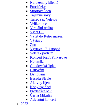
Narozeniny klientů
Procházky
Sportovní den
Tajemné sovy
Tanec s p. Veletou
Velikonoce
Virtuální realita
Výlet CT
Výlet do Retro muzea
Výstavy
Zoo
Výstava 17. listopad
Veleta - podzim
Koncert bratři Pinkasové
Keramika
Chodovská šipka
Grilování
Dýňování
Beseda Slavie
Aktivity říjen
Kobylisy 5boj
Přednáška MP
Čert a Mikuláš
Adventní koncert
2022