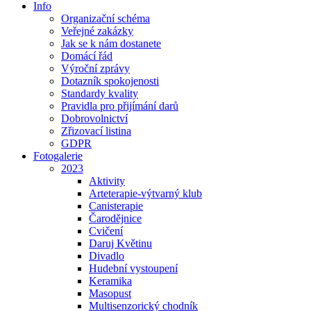
Info
Organizační schéma
Veřejné zakázky
Jak se k nám dostanete
Domácí řád
Výroční zprávy
Dotazník spokojenosti
Standardy kvality
Pravidla pro přijímání darů
Dobrovolnictví
Zřizovací listina
GDPR
Fotogalerie
2023
Aktivity
Arteterapie-výtvarný klub
Canisterapie
Čarodějnice
Cvičení
Daruj Květinu
Divadlo
Hudební vystoupení
Keramika
Masopust
Multisenzorický chodník