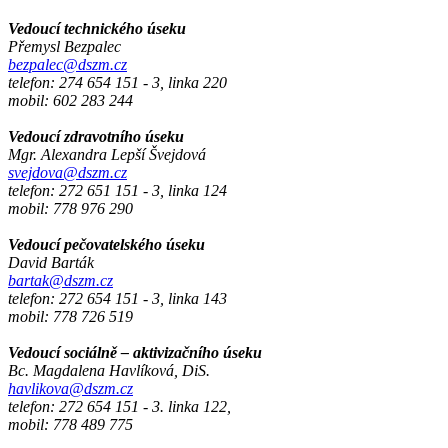
Vedoucí technického úseku
Přemysl Bezpalec
bezpalec@dszm.cz
telefon: 274 654 151 - 3, linka 220
mobil: 602 283 244
Vedoucí zdravotního úseku
Mgr. Alexandra Lepší Švejdová
svejdova@dszm.cz
telefon: 272 651 151 - 3, linka 124
mobil: 778 976 290
Vedoucí pečovatelského úseku
David Barták
bartak@dszm.cz
telefon: 272 654 151 - 3, linka 143
mobil: 778 726 519
Vedoucí sociálně – aktivizačního úseku
Bc. Magdalena Havlíková, DiS.
havlikova@dszm.cz
telefon: 272 654 151 - 3. linka 122,
mobil: 778 489 775