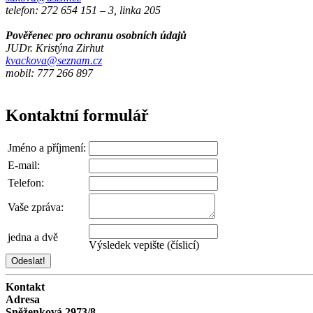
telefon: 272 654 151 – 3, linka 205
Pověřenec pro ochranu osobních údajů
JUDr. Kristýna Zirhut
kvackova@seznam.cz
mobil: 777 266 897
Kontaktní formulář
Jméno a příjmení:
E-mail:
Telefon:
Vaše zpráva:
jedna a dvě
Výsledek vepište (číslicí)
Kontakt
Adresa
Sněženková 2973/8