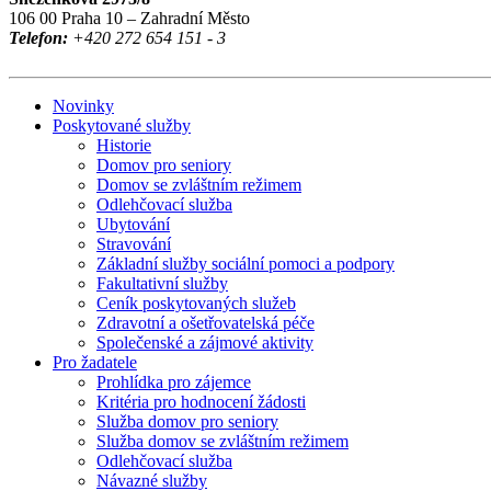
106 00 Praha 10 – Zahradní Město
Telefon:
+420 272 654 151 - 3
Novinky
Poskytované služby
Historie
Domov pro seniory
Domov se zvláštním režimem
Odlehčovací služba
Ubytování
Stravování
Základní služby sociální pomoci a podpory
Fakultativní služby
Ceník poskytovaných služeb
Zdravotní a ošetřovatelská péče
Společenské a zájmové aktivity
Pro žadatele
Prohlídka pro zájemce
Kritéria pro hodnocení žádosti
Služba domov pro seniory
Služba domov se zvláštním režimem
Odlehčovací služba
Návazné služby