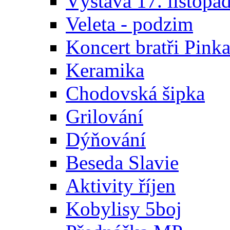
Výstava 17. listopa
Veleta - podzim
Koncert bratři Pink
Keramika
Chodovská šipka
Grilování
Dýňování
Beseda Slavie
Aktivity říjen
Kobylisy 5boj