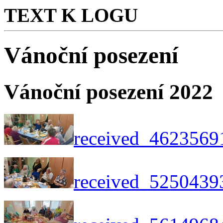
TEXT K LOGU
Vánoční posezení
Vánoční posezení 2022
received_4623569
received_5250439