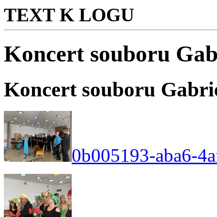
TEXT K LOGU
Koncert souboru Gabr
Koncert souboru Gabrie
0b005193-aba6-4af