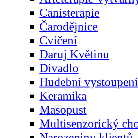
Canisterapie
Čarodějnice
Cvičení
Daruj Květinu
Divadlo
Hudební vystoupení
Keramika
Masopust
Multisenzorický ch
Narozeniny klientů