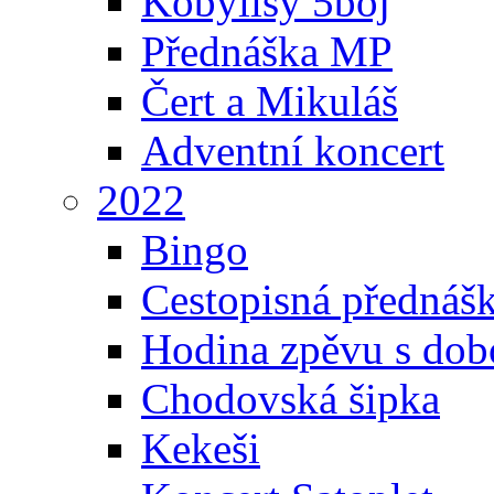
Kobylisy 5boj
Přednáška MP
Čert a Mikuláš
Adventní koncert
2022
Bingo
Cestopisná přednáš
Hodina zpěvu s dob
Chodovská šipka
Kekeši