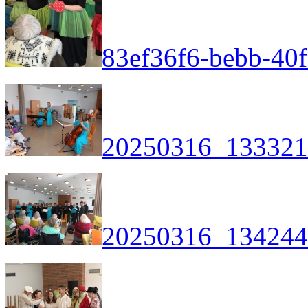
83ef36f6-bebb-40f
20250316_133321
20250316_134244