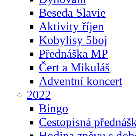
Beseda Slavie
Aktivity říjen
Kobylisy 5boj
Přednáška MP
Čert a Mikuláš
Adventní koncert
2022
Bingo
Cestopisná přednáš
Hodina zpěvu s dob