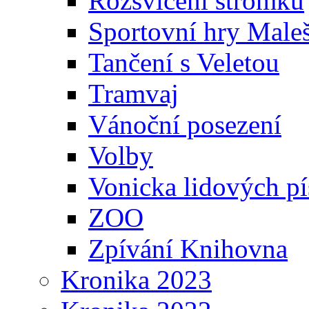
Rozsvícení stromku
Sportovní hry Maleš
Tančení s Veletou
Tramvaj
Vánoční posezení
Volby
Vonicka lidových pí
ZOO
Zpívání Knihovna
Kronika 2023