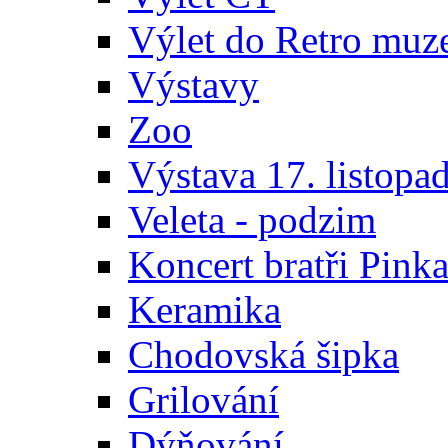
Výlet do Retro muz
Výstavy
Zoo
Výstava 17. listopa
Veleta - podzim
Koncert bratři Pink
Keramika
Chodovská šipka
Grilování
Dýňování