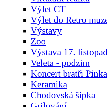
Výlet CT
Výlet do Retro muz
Výstavy
Zoo
Výstava 17. listopa
Veleta - podzim
Koncert bratři Pink
Keramika
Chodovská šipka
Grilování