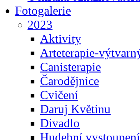
Fotogalerie
2023
Aktivity
Arteterapie-výtvarn
Canisterapie
Čarodějnice
Cvičení
Daruj Květinu
Divadlo
Hudební vystoupení