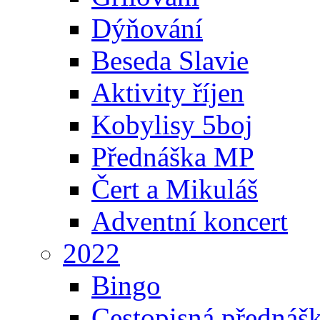
Dýňování
Beseda Slavie
Aktivity říjen
Kobylisy 5boj
Přednáška MP
Čert a Mikuláš
Adventní koncert
2022
Bingo
Cestopisná přednáš