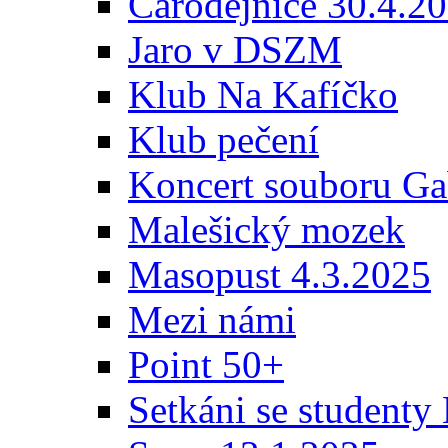
Čarodějnice 30.4.2
Jaro v DSZM
Klub Na Kafíčko
Klub pečení
Koncert souboru Ga
Malešický mozek
Masopust 4.3.2025
Mezi námi
Point 50+
Setkáni se student