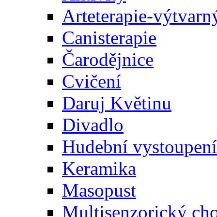
Arteterapie-výtvarn
Canisterapie
Čarodějnice
Cvičení
Daruj Květinu
Divadlo
Hudební vystoupení
Keramika
Masopust
Multisenzorický ch