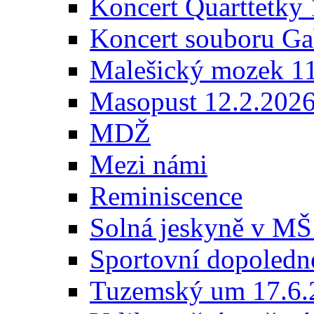
Koncert Quarttetky
Koncert souboru Ga
Malešický mozek 1
Masopust 12.2.202
MDŽ
Mezi námi
Reminiscence
Solná jeskyně v MŠ
Sportovní dopoledn
Tuzemský um 17.6.