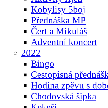
Kobylisy 5boj
Přednáška MP
Čert a Mikuláš
Adventní koncert
2022
Bingo
Cestopisná přednáš
Hodina zpěvu s dob
Chodovská šipka
Kekeši