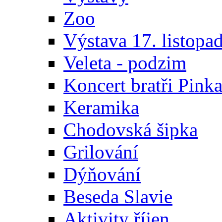
Zoo
Výstava 17. listopa
Veleta - podzim
Koncert bratři Pink
Keramika
Chodovská šipka
Grilování
Dýňování
Beseda Slavie
Aktivity říjen