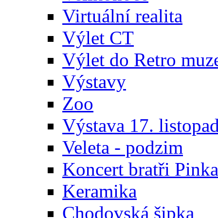
Virtuální realita
Výlet CT
Výlet do Retro muz
Výstavy
Zoo
Výstava 17. listopa
Veleta - podzim
Koncert bratři Pink
Keramika
Chodovská šipka