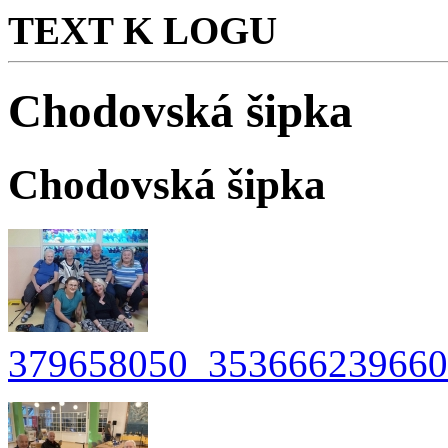
TEXT K LOGU
Chodovská šipka
Chodovská šipka
379658050_353666239660