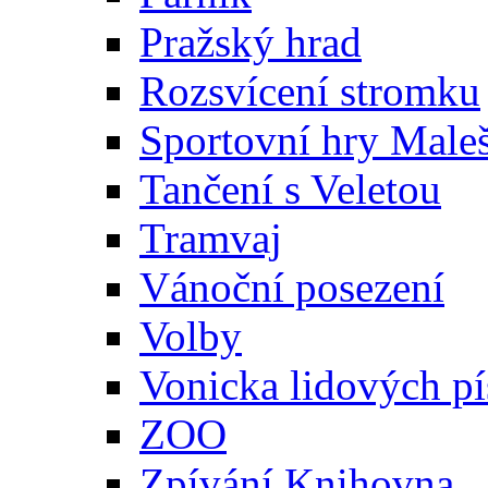
Pražský hrad
Rozsvícení stromku
Sportovní hry Maleš
Tančení s Veletou
Tramvaj
Vánoční posezení
Volby
Vonicka lidových pí
ZOO
Zpívání Knihovna