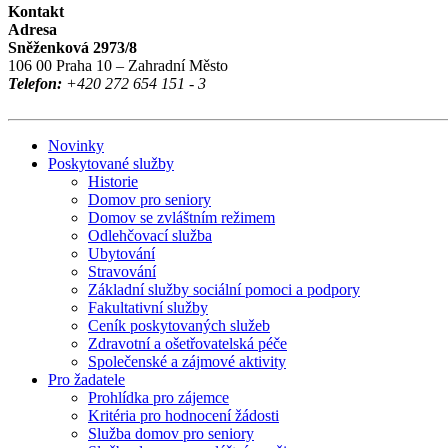
Kontakt
Adresa
Sněženková 2973/8
106 00 Praha 10 – Zahradní Město
Telefon:
+420 272 654 151 - 3
Novinky
Poskytované služby
Historie
Domov pro seniory
Domov se zvláštním režimem
Odlehčovací služba
Ubytování
Stravování
Základní služby sociální pomoci a podpory
Fakultativní služby
Ceník poskytovaných služeb
Zdravotní a ošetřovatelská péče
Společenské a zájmové aktivity
Pro žadatele
Prohlídka pro zájemce
Kritéria pro hodnocení žádosti
Služba domov pro seniory