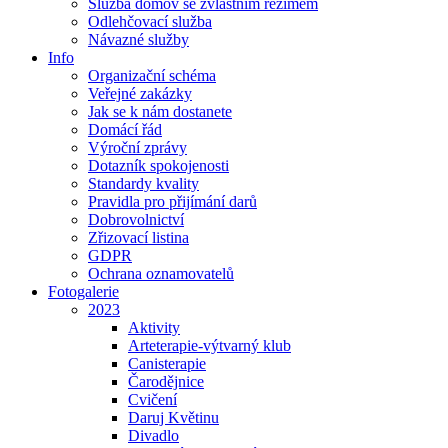
Služba domov se zvláštním režimem
Odlehčovací služba
Návazné služby
Info
Organizační schéma
Veřejné zakázky
Jak se k nám dostanete
Domácí řád
Výroční zprávy
Dotazník spokojenosti
Standardy kvality
Pravidla pro přijímání darů
Dobrovolnictví
Zřizovací listina
GDPR
Ochrana oznamovatelů
Fotogalerie
2023
Aktivity
Arteterapie-výtvarný klub
Canisterapie
Čarodějnice
Cvičení
Daruj Květinu
Divadlo