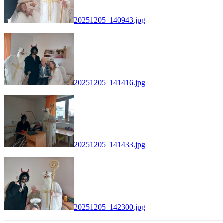
20251205_140943.jpg
20251205_141416.jpg
20251205_141433.jpg
20251205_142300.jpg