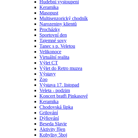
Hudební vystoupení
Keramika
Masopust
Multisenzorický chodník
Narozeniny klientů
Procházky
Sportovní den
Tajemné sovy
Tanec s p. Veletou
Velikonoce
Virtuální realita
Výlet CT
Výlet do Retro muzea
Výstavy
Zoo
Výstava 17. listopad
Veleta - podzim
Koncert bratři Pinkasové
Keramika
Chodovská šipka
Grilování
Dýňování
Beseda Slavie
Aktivity říjen
Kobylisy 5boj