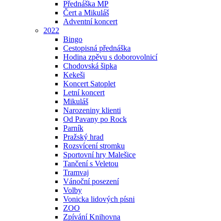
Přednáška MP
Čert a Mikuláš
Adventní koncert
2022
Bingo
Cestopisná přednáška
Hodina zpěvu s doborovolnicí
Chodovská šipka
Kekeši
Koncert Satoplet
Letní koncert
Mikuláš
Narozeniny klienti
Od Pavany po Rock
Parník
Pražský hrad
Rozsvícení stromku
Sportovní hry Malešice
Tančení s Veletou
Tramvaj
Vánoční posezení
Volby
Vonicka lidových písni
ZOO
Zpívání Knihovna