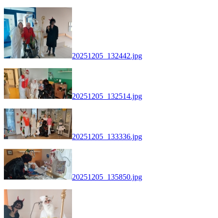
20251205_132442.jpg
20251205_132514.jpg
20251205_133336.jpg
20251205_135850.jpg